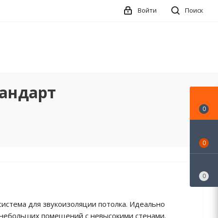
Войти
Поиск
тандарт
0
0
0
система для звукоизоляции потолка. Идеально
 небольших помещений с невысокими стенами.