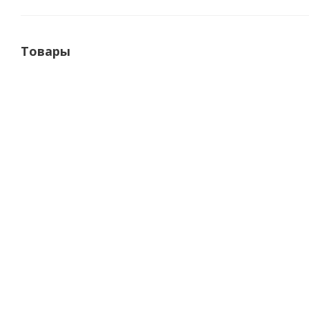
Товары
Панель звукоизоляционная Соноплат Стандарт Плюс
Много