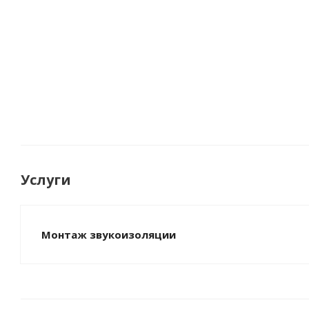
Звукоизоляционная мембрана Звукоизол ВЭМ 2,5х 
Много
Услуги
Монтаж звукоизоляции