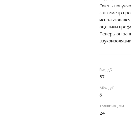
Очень популяр
сантиметр про
использовался
оценили проф
Теперь он за
звукоизоляци
Rw , дБ
57
ΔRw , дБ
6
Толщина , мм
24