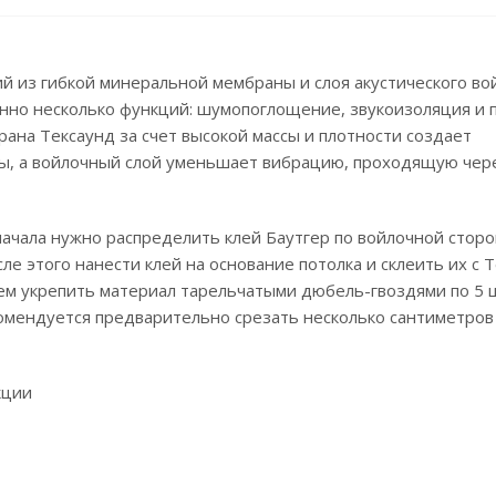
 из гибкой минеральной мембраны и слоя акустического вой
нно несколько функций: шумопоглощение, звукоизоляция и 
рана Тексаунд за счет высокой массы и плотности создает
ы, а войлочный слой уменьшает вибрацию, проходящую чер
начала нужно распределить клей Баутгер по войлочной стор
ле этого нанести клей на основание потолка и склеить их с 
ем укрепить материал тарельчатыми дюбель-гвоздями по 5 ш
комендуется предварительно срезать несколько сантиметров
кции