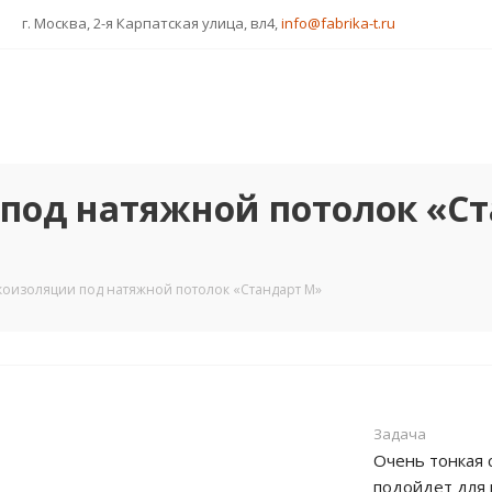
г. Москва, 2-я Карпатская улица, вл4,
info@fabrika-t.ru
под натяжной потолок «С
коизоляции под натяжной потолок «Стандарт М»
Задача
Очень тонкая 
подойдет для