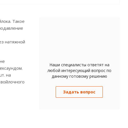
лока. Такое
подавление
ез натяжной
оне
Наши специалисты ответят на
Тексаундом.
любой интересующий вопрос по
т. на
данному готовому решению
 войлочного
Задать вопрос