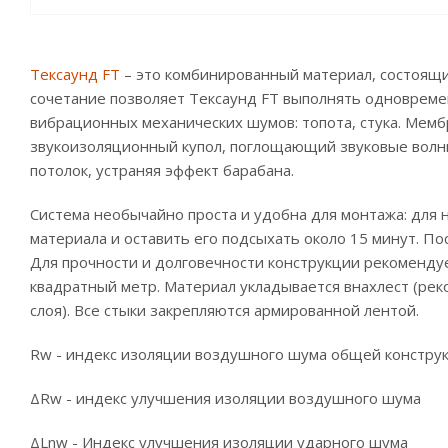
Тексаунд FT
– это комбинированный материал, состоящий
сочетание позволяет Тексаунд FT выполнять одновреме
вибрационных механических шумов: топота, стука. Мемб
звукоизоляционный купол, поглощающий звуковые волн
потолок, устраняя эффект барабана.
Система необычайно проста и удобна для монтажа: для 
материала и оставить его подсыхать около 15 минут. Пос
Для прочности и долговечности конструкции рекоменду
квадратный метр. Материал укладывается внахлест (ре
слоя). Все стыки закрепляются армированной лентой.
Rw - индекс изоляции воздушного шума общей констру
ΔRw - индекс улучшения изоляции воздушного шума
ΔLnw - Индекс улучшения изоляции ударного шума