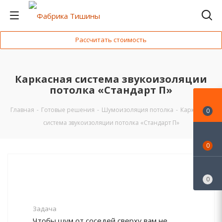
Рассчитать стоимость
Каркасная система звукоизоляции
потолка «Стандарт П»
Главная
-
Готовые решения
-
Шумоизоляция потолка
-
Каркасная
0
система звукоизоляции потолка «Стандарт П»
0
0
Задача
Чтобы шум от соседей сверху вам не