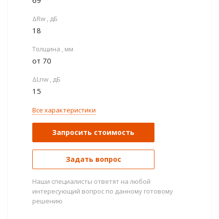
69
ΔRw , дБ
18
Толщина , мм
от 70
ΔLnw , дБ
15
Все характеристики
Запросить стоимость
Задать вопрос
Наши специалисты ответят на любой
интересующий вопрос по данному готовому
решению