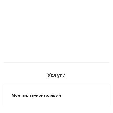
Звукоизоляционная мембрана Звукоизол ВЭМ
2,5х 1,2м 2мм
Много
Услуги
Монтаж звукоизоляции