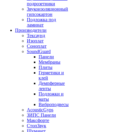
подрозетники
Звукоизоляционный
гипсокартон
Подложка под
ламинат
Производители
Тексаунд
Изоплат
Соноплат
SoundGuard
Панели
Мембраны
Плиты
Герметики и
клей
Демпферные
ленты
Подложки и
маты
Виброподвесы
AcousticGyps
ЗИПС Панели
Максфорте
СтопЗвук
Шуманет