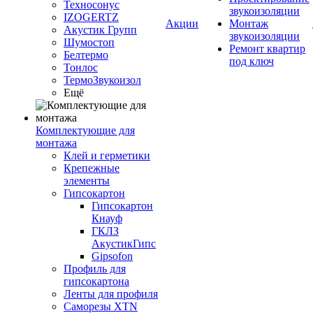
Техносонус
звукоизоляции
IZOGERTZ
Акции
Монтаж
Акустик Групп
звукоизоляции
Шумостоп
Ремонт квартир
Белтермо
под ключ
Тонлос
ТермоЗвукоизол
Ещё
Комплектующие для
монтажа
Клей и герметики
Крепежные
элементы
Гипсокартон
Гипсокартон
Кнауф
ГКЛЗ
АкустикГипс
Gipsofon
Профиль для
гипсокартона
Ленты для профиля
Саморезы XTN