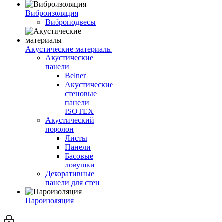
Виброизоляция
Виброподвесы
Акустические материалы
Акустические
панели
Belner
Акустические
стеновые
панели
ISOTEX
Акустический
поролон
Листы
Панели
Басовые
ловушки
Декоративные
панели для стен
Пароизоляция