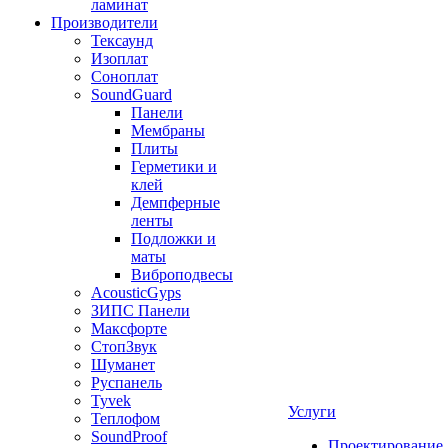
ламинат
Производители
Тексаунд
Изоплат
Соноплат
SoundGuard
Панели
Мембраны
Плиты
Герметики и
клей
Демпферные
ленты
Подложки и
маты
Виброподвесы
AcousticGyps
ЗИПС Панели
Максфорте
СтопЗвук
Шуманет
Руспанель
Tyvek
Услуги
Теплофом
SoundProof
Проектирование