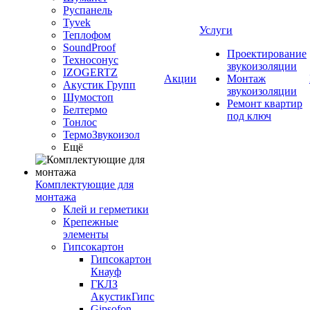
Руспанель
Tyvek
Услуги
Теплофом
SoundProof
Проектирование
Техносонус
звукоизоляции
IZOGERTZ
Акции
Монтаж
Акустик Групп
звукоизоляции
Шумостоп
Ремонт квартир
Белтермо
под ключ
Тонлос
ТермоЗвукоизол
Ещё
Комплектующие для
монтажа
Клей и герметики
Крепежные
элементы
Гипсокартон
Гипсокартон
Кнауф
ГКЛЗ
АкустикГипс
Gipsofon