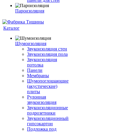
панели для стен
Пароизоляция
Каталог
Шумоизоляция
Звукоизоляция стен
Звукоизоляция пола
Звукоизоляция
потолка
Панели
Мембраны
Шумопоглощающие
(акустические)
плиты
Рулонная
звукоизоляция
Звукоизоляционные
подрозетники
Звукоизоляционный
гипсокартон
Подложка под