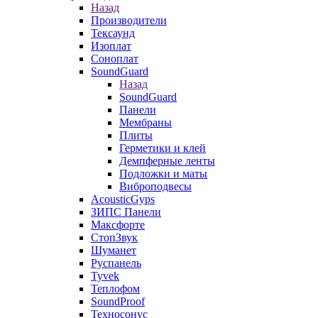
Назад
Производители
Тексаунд
Изоплат
Соноплат
SoundGuard
Назад
SoundGuard
Панели
Мембраны
Плиты
Герметики и клей
Демпферные ленты
Подложки и маты
Виброподвесы
AcousticGyps
ЗИПС Панели
Максфорте
СтопЗвук
Шуманет
Руспанель
Tyvek
Теплофом
SoundProof
Техносонус