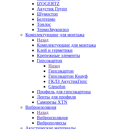
IZOGERTZ
Акустик Групп
Шумостоп
Белтермо
Тонлос
ТермоЗвукоизол
Комплектующие для монтажа
Назад
Комплектующие для монтажа
Клей и герметики
Крепежные элементы
Гипсокартон
Назад
Гипсокартон
Гипсокартон Кнауф
ГКЛЗ АкустикГипс
Gipsofon
Профиль для гипсокартона
Ленты для профиля
Саморезы XTN
Виброизоляция
Назад
Виброизоляция
Виброподвесы
Акустические материалы