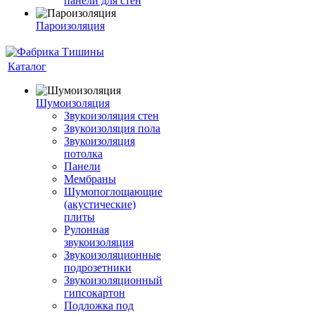
панели для стен
Пароизоляция
Каталог
Шумоизоляция
Звукоизоляция стен
Звукоизоляция пола
Звукоизоляция
потолка
Панели
Мембраны
Шумопоглощающие
(акустические)
плиты
Рулонная
звукоизоляция
Звукоизоляционные
подрозетники
Звукоизоляционный
гипсокартон
Подложка под