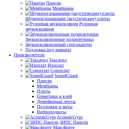
Панели
Мембраны
Шумопоглощающие (акустические) плиты
Рулонная
звукоизоляция
Звукоизоляционные подрозетники
Звукоизоляционный гипсокартон
Подложка под ламинат
Производители
Тексаунд
Изоплат
Соноплат
SoundGuard
Панели
Мембраны
Плиты
Герметики и клей
Демпферные ленты
Подложки и маты
Виброподвесы
AcousticGyps
ЗИПС Панели
Максфорте