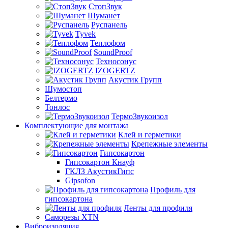
СтопЗвук
Шуманет
Руспанель
Tyvek
Теплофом
SoundProof
Техносонус
IZOGERTZ
Акустик Групп
Шумостоп
Белтермо
Тонлос
ТермоЗвукоизол
Комплектующие для монтажа
Клей и герметики
Крепежные элементы
Гипсокартон
Гипсокартон Кнауф
ГКЛЗ АкустикГипс
Gipsofon
Профиль для
гипсокартона
Ленты для профиля
Саморезы XTN
Виброизоляция