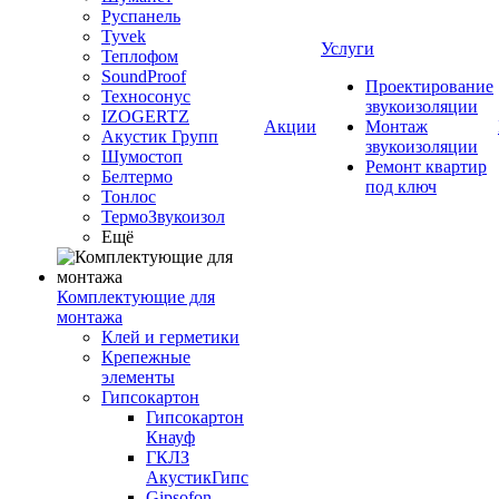
Руспанель
Tyvek
Услуги
Теплофом
SoundProof
Проектирование
Техносонус
звукоизоляции
IZOGERTZ
Акции
Монтаж
Акустик Групп
звукоизоляции
Шумостоп
Ремонт квартир
Белтермо
под ключ
Тонлос
ТермоЗвукоизол
Ещё
Комплектующие для
монтажа
Клей и герметики
Крепежные
элементы
Гипсокартон
Гипсокартон
Кнауф
ГКЛЗ
АкустикГипс
Gipsofon