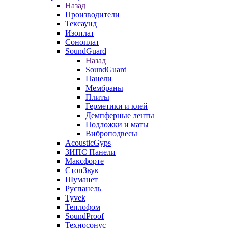
Назад
Производители
Тексаунд
Изоплат
Соноплат
SoundGuard
Назад
SoundGuard
Панели
Мембраны
Плиты
Герметики и клей
Демпферные ленты
Подложки и маты
Виброподвесы
AcousticGyps
ЗИПС Панели
Максфорте
СтопЗвук
Шуманет
Руспанель
Tyvek
Теплофом
SoundProof
Техносонус