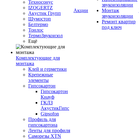
Техносонус
звукоизоляции
IZOGERTZ
Акции
Монтаж
Акустик Групп
звукоизоляции
Шумостоп
Ремонт квартир
Белтермо
под ключ
Тонлос
ТермоЗвукоизол
Ещё
Комплектующие для
монтажа
Клей и герметики
Крепежные
элементы
Гипсокартон
Гипсокартон
Кнауф
ГКЛЗ
АкустикГипс
Gipsofon
Профиль для
гипсокартона
Ленты для профиля
Саморезы XTN