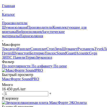
Главная
-
Каталог
-
Производители
Шумоизоляция
Производители
Комплектующие для
монтажа
Виброизоляция
Акустические
материалы
Пароизоляция
-
Максфорте
Тексаунд
Изоплат
Соноплат
СтопЗвук
Шуманет
Руспанель
Tyvek
Т
Групп
Шумостоп
Белтермо
Тонлос
SoundGuard
AcousticGyps
ЗИПС Панели
ТермоЗвукоизол
Фильтр
По популярности
По алфавиту
По цене
Быстрый просмотр
МаксФорте SoundPRO
Много
16 450
руб.
/шт
-
+
В корзину
Быстрый просмотр