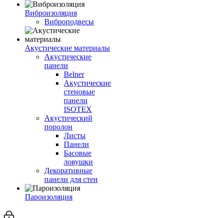
Виброизоляция
Виброподвесы
Акустические материалы
Акустические
панели
Belner
Акустические
стеновые
панели
ISOTEX
Акустический
поролон
Листы
Панели
Басовые
ловушки
Декоративные
панели для стен
Пароизоляция