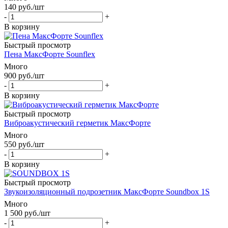
140
руб.
/шт
-
+
В корзину
Быстрый просмотр
Пена МаксФорте Sounflex
Много
900
руб.
/шт
-
+
В корзину
Быстрый просмотр
Виброакустический герметик МаксФорте
Много
550
руб.
/шт
-
+
В корзину
Быстрый просмотр
Звукоизоляционный подрозетник МаксФорте Soundbox 1S
Много
1 500
руб.
/шт
-
+