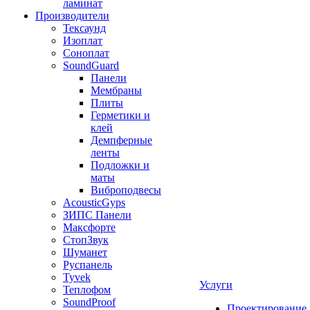
ламинат
Производители
Тексаунд
Изоплат
Соноплат
SoundGuard
Панели
Мембраны
Плиты
Герметики и
клей
Демпферные
ленты
Подложки и
маты
Виброподвесы
AcousticGyps
ЗИПС Панели
Максфорте
СтопЗвук
Шуманет
Руспанель
Tyvek
Услуги
Теплофом
SoundProof
Проектирование