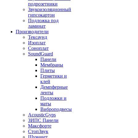
подрозетники
Звукоизоляционный
гипсокартон
Подложка под
ламинат
Производители
Тексаунд
Изоплат
Соноплат
SoundGuard
Панели
Мембраны
Плиты
Герметики и
клей
Демпферные
ленты
Подложки и
маты
Виброподвесы
AcousticGyps
ЗИПС Панели
Максфорте
СтопЗвук
Шуманет