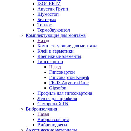
IZOGERTZ
Акустик Групп
Шумостоп
Белтермо
Тонлос
ТермоЗвукоизол
Комплектующие для монтажа
Назад
Комплектующие для монтажа
Клей и герметики
Крепежные элементы
Гипсокартон
Назад
Гипсокартон
Гипсокартон Кнауф
ГКЛЗ АкустикГипс
Gipsofon
Профиль для гипсокартона
Ленты для профиля
Саморезы XTN
Виброизоляция
Назад
Виброизоляция
Виброподвесы
Акустические материалы