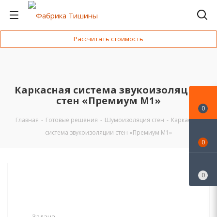
Рассчитать стоимость
Каркасная система звукоизоляции
стен «Премиум М1»
0
Главная
-
Готовые решения
-
Шумоизоляция стен
-
Каркасная
система звукоизоляции стен «Премиум М1»
0
0
Задача