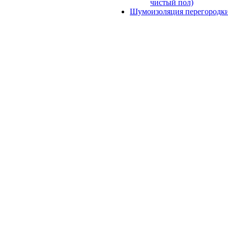
чистый пол)
Шумоизоляция перегородк