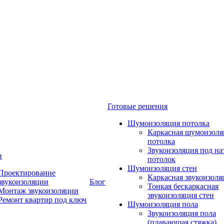
Готовые решения
Шумоизоляция потолка
Каркасная шумоизоля
потолка
Звукоизоляция под н
и
потолок
Шумоизоляция стен
Проектирование
Каркасная звукоизоля
звукоизоляции
Блог
Тонкая бескаркасная
Монтаж звукоизоляции
звукоизоляция стен
Ремонт квартир под ключ
Шумоизоляция пола
Звукоизоляция пола
(плавающая стяжка)