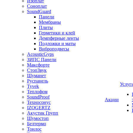
Изоплат
Соноплат
SoundGuard
Панели
Мембраны
Плиты
Герметики и клей
Демпферные ленты
Подложки и маты
Виброподвесы
AcousticGyps
ЗИПС Панели
Максфорте
СтопЗвук
Шуманет
Руспанель
Услуг
Tyvek
Теплофом
SoundProof
Акции
Техносонус
IZOGERTZ
Акустик Групп
Шумостоп
Белтермо
Тонлос