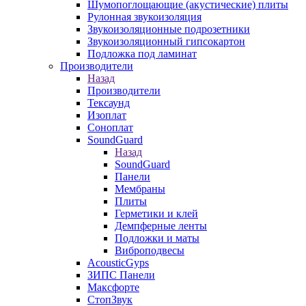
Шумопоглощающие (акустические) плиты
Рулонная звукоизоляция
Звукоизоляционные подрозетники
Звукоизоляционный гипсокартон
Подложка под ламинат
Производители
Назад
Производители
Тексаунд
Изоплат
Соноплат
SoundGuard
Назад
SoundGuard
Панели
Мембраны
Плиты
Герметики и клей
Демпферные ленты
Подложки и маты
Виброподвесы
AcousticGyps
ЗИПС Панели
Максфорте
СтопЗвук