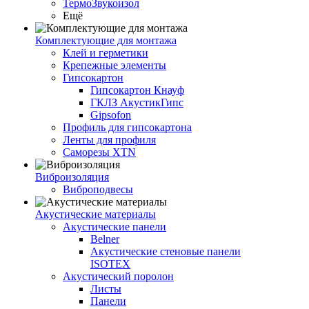
ТермоЗвукоизол
Ещё
Комплектующие для монтажа
Клей и герметики
Крепежные элементы
Гипсокартон
Гипсокартон Кнауф
ГКЛЗ АкустикГипс
Gipsofon
Профиль для гипсокартона
Ленты для профиля
Саморезы XTN
Виброизоляция
Виброподвесы
Акустические материалы
Акустические панели
Belner
Акустические стеновые панели
ISOTEX
Акустический поролон
Листы
Панели