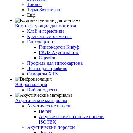
Тонлос
ТермоЗвукоизол
Ещё
Комплектующие для монтажа
Клей и герметики
Крепежные элементы
Гипсокартон
Гипсокартон Кнауф
ГКЛЗ АкустикГипс
Gipsofon
Профиль для гипсокартона
Ленты для профиля
Саморезы XTN
Виброизоляция
Виброподвесы
Акустические материалы
Акустические панели
Belner
Акустические стеновые панели
ISOTEX
Акустический поролон
Листы