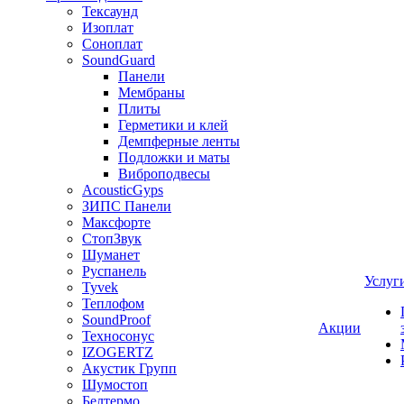
Тексаунд
Изоплат
Соноплат
SoundGuard
Панели
Мембраны
Плиты
Герметики и клей
Демпферные ленты
Подложки и маты
Виброподвесы
AcousticGyps
ЗИПС Панели
Максфорте
СтопЗвук
Шуманет
Руспанель
Услуг
Tyvek
Теплофом
SoundProof
Акции
Техносонус
IZOGERTZ
Акустик Групп
Шумостоп
Белтермо