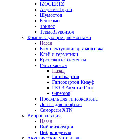
IZOGERTZ
Акустик Групп
Шумостоп
Белтермо
Тонлос
ТермоЗвукоизол
Комплектующие для монтажа
Назад
Комплектующие для монтажа
Клей и герметики
Крепежные элементы
Гипсокартон
Назад
Гипсокартон
Гипсокартон Кнауф
ГКЛЗ АкустикГипс
Gipsofon
Профиль для гипсокартона
Ленты для профиля
Саморезы XTN
Виброизоляция
Назад
Виброизоляция
Виброподвесы
Акустические материалы