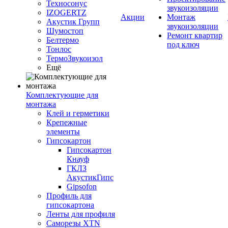
Техносонус
звукоизоляции
IZOGERTZ
Акции
Монтаж
Акустик Групп
звукоизоляции
Шумостоп
Ремонт квартир
Белтермо
под ключ
Тонлос
ТермоЗвукоизол
Ещё
Комплектующие для
монтажа
Клей и герметики
Крепежные
элементы
Гипсокартон
Гипсокартон
Кнауф
ГКЛЗ
АкустикГипс
Gipsofon
Профиль для
гипсокартона
Ленты для профиля
Саморезы XTN