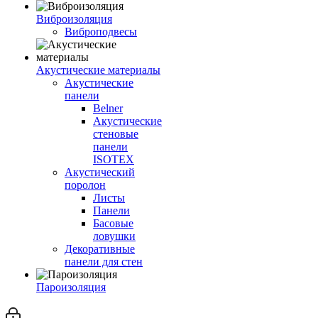
Виброизоляция
Виброподвесы
Акустические материалы
Акустические
панели
Belner
Акустические
стеновые
панели
ISOTEX
Акустический
поролон
Листы
Панели
Басовые
ловушки
Декоративные
панели для стен
Пароизоляция