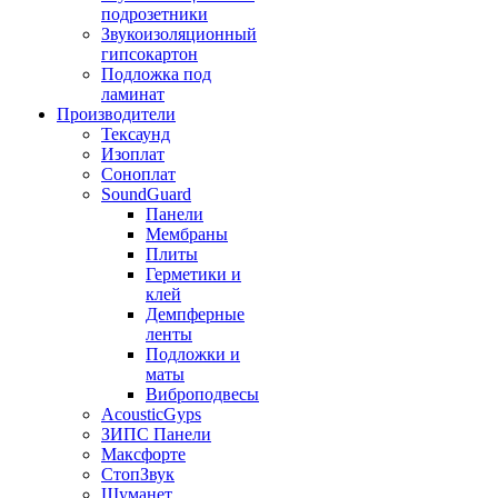
подрозетники
Звукоизоляционный
гипсокартон
Подложка под
ламинат
Производители
Тексаунд
Изоплат
Соноплат
SoundGuard
Панели
Мембраны
Плиты
Герметики и
клей
Демпферные
ленты
Подложки и
маты
Виброподвесы
AcousticGyps
ЗИПС Панели
Максфорте
СтопЗвук
Шуманет