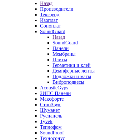
Назад
Производители
Тексаунд
Изоплат
Соноплат
SoundGuard
Назад
SoundGuard
Панели
Мембраны
Плиты
Герметики и клей
Демпферные ленты
Подложки и маты
Виброподвесы
AcousticGyps
ЗИПС Панели
Максфорте
СтопЗвук
Шуманет
Руспанель
Tyvek
Теплофом
SoundProof
Техносонус