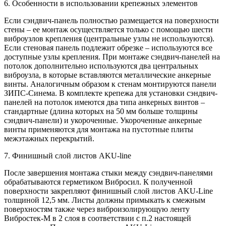
6. Особенности в использовании крепежных элементов
Если сэндвич-панель полностью размещается на поверхности
стены – ее монтаж осуществляется только с помощью шести
виброузлов крепления (центральные узлы не используются).
Если стеновая панель подлежит обрезке – используются все
доступные узлы крепления. При монтаже сэндвич-панелей на
потолок дополнительно используются два центральных
виброузла, в которые вставляются металлические анкерные
винты. Аналогичным образом к стенам монтируются панели
ЗИПС-Синема. В комплекте крепежа для установки сэндвич-
панелей на потолок имеются два типа анкерных винтов –
стандартные (длина которых на 50 мм больше толщины
сэндвич-панели) и укороченные. Укороченные анкерные
винты применяются для монтажа на пустотные плиты
межэтажных перекрытий.
7. Финишный слой листов AKU-line
После завершения монтажа стыки между сэндвич-панелями
обрабатываются герметиком Вибросил. К полученной
поверхности закрепляют финишный слой листов AKU-Line
толщиной 12,5 мм. Листы должны примыкать к смежным
поверхностям также через виброизолирующую ленту
Вибростек-М в 2 слоя в соответствии с п.2 настоящей