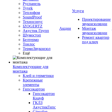
Руспанель
Tyvek
Услуги
Теплофом
SoundProof
Проектирование
Техносонус
звукоизоляции
IZOGERTZ
Акции
Монтаж
Акустик Групп
звукоизоляции
Шумостоп
Ремонт квартир
Белтермо
под ключ
Тонлос
ТермоЗвукоизол
Ещё
Комплектующие для
монтажа
Клей и герметики
Крепежные
элементы
Гипсокартон
Гипсокартон
Кнауф
ГКЛЗ
АкустикГипс
Gipsofon