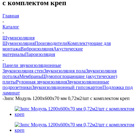
с комплектом креп
Главная
-
Каталог
-
Шумоизоляция
Шумоизоляция
Производители
Комплектующие для
монтажа
Виброизоляция
Акустические
материалы
Пароизоляция
-
Панели звукоизоляционные
Звукоизоляция стен
Звукоизоляция пола
Звукоизоляция
потолка
Мембраны
Шумопоглощающие (акустические)
плиты
Рулонная звукоизоляция
Звукоизоляционные
подрозетники
Звукоизоляционный гипсокартон
Подложка под
ламинат
-
Зипс Модуль 1200х600х70 мм 0,72м2/шт с комплектом креп