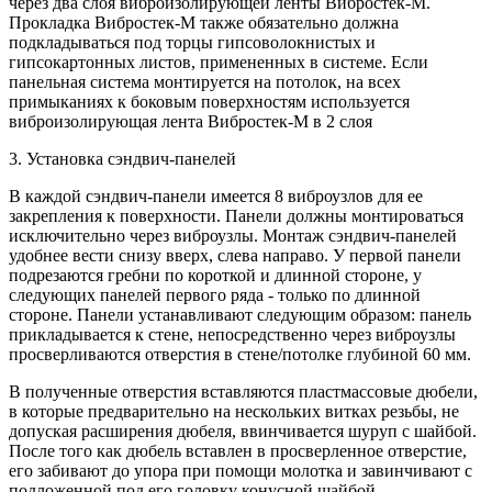
через два слоя виброизолирующей ленты Вибростек-М.
Прокладка Вибростек-М также обязательно должна
подкладываться под торцы гипсоволокнистых и
гипсокартонных листов, примененных в системе. Если
панельная система монтируется на потолок, на всех
примыканиях к боковым поверхностям используется
виброизолирующая лента Вибростек-М в 2 слоя
3. Установка сэндвич-панелей
В каждой сэндвич-панели имеется 8 виброузлов для ее
закрепления к поверхности. Панели должны монтироваться
исключительно через виброузлы. Монтаж сэндвич-панелей
удобнее вести снизу вверх, слева направо. У первой панели
подрезаются гребни по короткой и длинной стороне, у
следующих панелей первого ряда - только по длинной
стороне. Панели устанавливают следующим образом: панель
прикладывается к стене, непосредственно через виброузлы
просверливаются отверстия в стене/потолке глубиной 60 мм.
В полученные отверстия вставляются пластмассовые дюбели,
в которые предварительно на нескольких витках резьбы, не
допуская расширения дюбеля, ввинчивается шуруп с шайбой.
После того как дюбель вставлен в просверленное отверстие,
его забивают до упора при помощи молотка и завинчивают с
подложенной под его головку конусной шайбой.