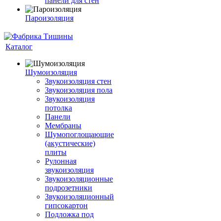
панели для стен
Пароизоляция
Каталог
Шумоизоляция
Звукоизоляция стен
Звукоизоляция пола
Звукоизоляция
потолка
Панели
Мембраны
Шумопоглощающие
(акустические)
плиты
Рулонная
звукоизоляция
Звукоизоляционные
подрозетники
Звукоизоляционный
гипсокартон
Подложка под