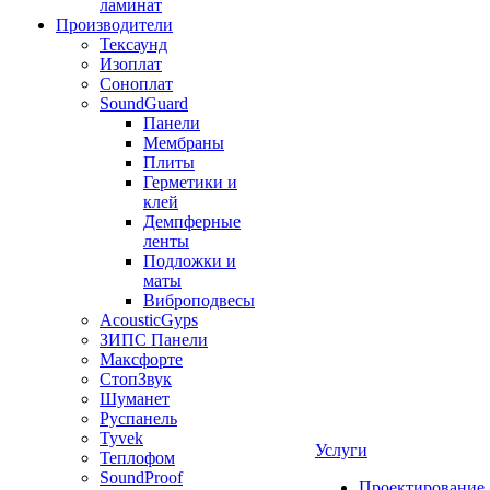
ламинат
Производители
Тексаунд
Изоплат
Соноплат
SoundGuard
Панели
Мембраны
Плиты
Герметики и
клей
Демпферные
ленты
Подложки и
маты
Виброподвесы
AcousticGyps
ЗИПС Панели
Максфорте
СтопЗвук
Шуманет
Руспанель
Tyvek
Услуги
Теплофом
SoundProof
Проектирование