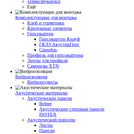
ТермоЗвукоизол
Ещё
Комплектующие для монтажа
Клей и герметики
Крепежные элементы
Гипсокартон
Гипсокартон Кнауф
ГКЛЗ АкустикГипс
Gipsofon
Профиль для гипсокартона
Ленты для профиля
Саморезы XTN
Виброизоляция
Виброподвесы
Акустические материалы
Акустические панели
Belner
Акустические стеновые панели
ISOTEX
Акустический поролон
Листы
Панели