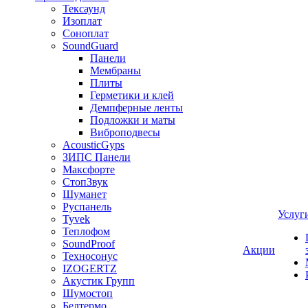
Тексаунд
Изоплат
Соноплат
SoundGuard
Панели
Мембраны
Плиты
Герметики и клей
Демпферные ленты
Подложки и маты
Виброподвесы
AcousticGyps
ЗИПС Панели
Максфорте
СтопЗвук
Шуманет
Руспанель
Услуг
Tyvek
Теплофом
SoundProof
Акции
Техносонус
IZOGERTZ
Акустик Групп
Шумостоп
Белтермо