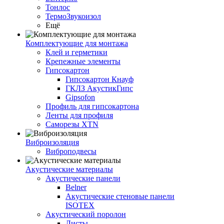
Тонлос
ТермоЗвукоизол
Ещё
Комплектующие для монтажа
Клей и герметики
Крепежные элементы
Гипсокартон
Гипсокартон Кнауф
ГКЛЗ АкустикГипс
Gipsofon
Профиль для гипсокартона
Ленты для профиля
Саморезы XTN
Виброизоляция
Виброподвесы
Акустические материалы
Акустические панели
Belner
Акустические стеновые панели
ISOTEX
Акустический поролон
Листы