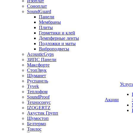
Изоплат
Соноплат
SoundGuard
Панели
Мембраны
Плиты
Герметики и клей
Демпферные ленты
Подложки и маты
Виброподвесы
AcousticGyps
ЗИПС Панели
Максфорте
СтопЗвук
Шуманет
Руспанель
Услуг
Tyvek
Теплофом
SoundProof
Акции
Техносонус
IZOGERTZ
Акустик Групп
Шумостоп
Белтермо
Тонлос