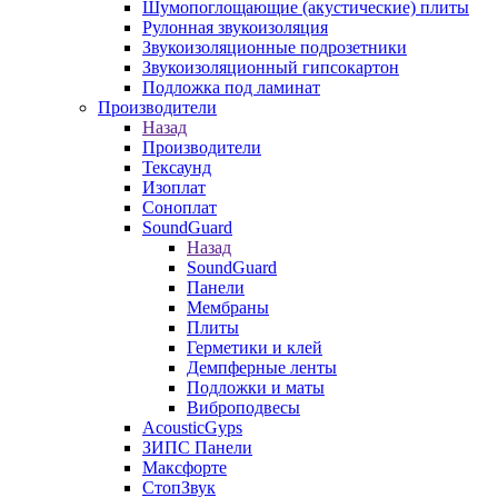
Шумопоглощающие (акустические) плиты
Рулонная звукоизоляция
Звукоизоляционные подрозетники
Звукоизоляционный гипсокартон
Подложка под ламинат
Производители
Назад
Производители
Тексаунд
Изоплат
Соноплат
SoundGuard
Назад
SoundGuard
Панели
Мембраны
Плиты
Герметики и клей
Демпферные ленты
Подложки и маты
Виброподвесы
AcousticGyps
ЗИПС Панели
Максфорте
СтопЗвук