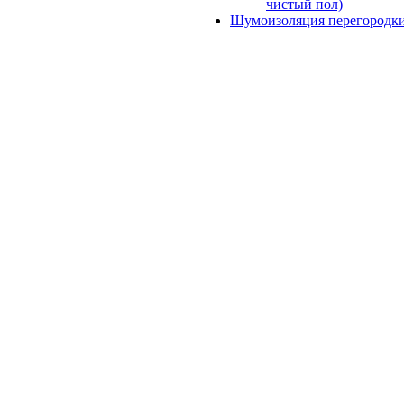
чистый пол)
Шумоизоляция перегородк