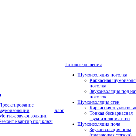
Готовые решения
Шумоизоляция потолка
Каркасная шумоизоля
потолка
Звукоизоляция под н
и
потолок
Шумоизоляция стен
Проектирование
Каркасная звукоизоля
звукоизоляции
Блог
Тонкая бескаркасная
Монтаж звукоизоляции
звукоизоляция стен
Ремонт квартир под ключ
Шумоизоляция пола
Звукоизоляция пола
(плавающая стяжка)