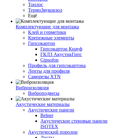
Тонлос
ТермоЗвукоизол
Ещё
Комплектующие для монтажа
Клей и герметики
Крепежные элементы
Гипсокартон
Гипсокартон Кнауф
ГКЛЗ АкустикГипс
Gipsofon
Профиль для гипсокартона
Ленты для профиля
Саморезы XTN
Виброизоляция
Виброподвесы
Акустические материалы
Акустические панели
Belner
Акустические стеновые панели
ISOTEX
Акустический поролон
Листы