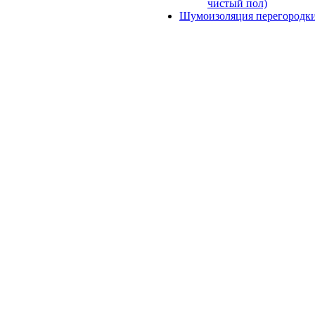
чистый пол)
Шумоизоляция перегородк