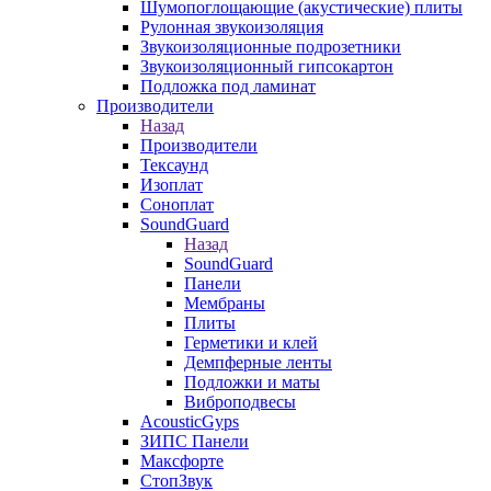
Шумопоглощающие (акустические) плиты
Рулонная звукоизоляция
Звукоизоляционные подрозетники
Звукоизоляционный гипсокартон
Подложка под ламинат
Производители
Назад
Производители
Тексаунд
Изоплат
Соноплат
SoundGuard
Назад
SoundGuard
Панели
Мембраны
Плиты
Герметики и клей
Демпферные ленты
Подложки и маты
Виброподвесы
AcousticGyps
ЗИПС Панели
Максфорте
СтопЗвук