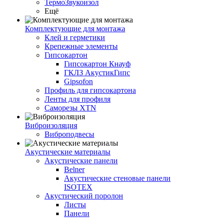
ТермоЗвукоизол
Ещё
Комплектующие для монтажа
Клей и герметики
Крепежные элементы
Гипсокартон
Гипсокартон Кнауф
ГКЛЗ АкустикГипс
Gipsofon
Профиль для гипсокартона
Ленты для профиля
Саморезы XTN
Виброизоляция
Виброподвесы
Акустические материалы
Акустические панели
Belner
Акустические стеновые панели
ISOTEX
Акустический поролон
Листы
Панели