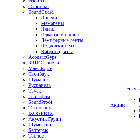
Изоплат
Соноплат
SoundGuard
Панели
Мембраны
Плиты
Герметики и клей
Демпферные ленты
Подложки и маты
Виброподвесы
AcousticGyps
ЗИПС Панели
Максфорте
СтопЗвук
Шуманет
Руспанель
Услуг
Tyvek
Теплофом
SoundProof
Акции
Техносонус
IZOGERTZ
Акустик Групп
Шумостоп
Белтермо
Тонлос