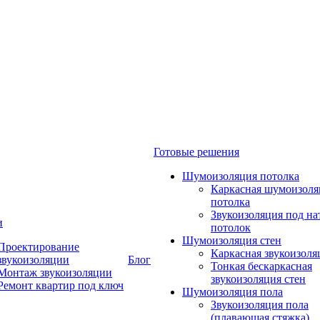
Готовые решения
Шумоизоляция потолка
Каркасная шумоизоля
потолка
Звукоизоляция под н
и
потолок
Шумоизоляция стен
Проектирование
Каркасная звукоизоля
звукоизоляции
Блог
Тонкая бескаркасная
Монтаж звукоизоляции
звукоизоляция стен
Ремонт квартир под ключ
Шумоизоляция пола
Звукоизоляция пола
(плавающая стяжка)