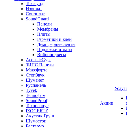
Тексаунд
Изоплат
Соноплат
SoundGuard
Панели
Мембраны
Плиты
Герметики и клей
Демпферные ленты
Подложки и маты
Виброподвесы
AcousticGyps
ЗИПС Панели
Максфорте
СтопЗвук
Шуманет
Руспанель
Услуг
Tyvek
Теплофом
SoundProof
Акции
Техносонус
IZOGERTZ
Акустик Групп
Шумостоп
Белтермо