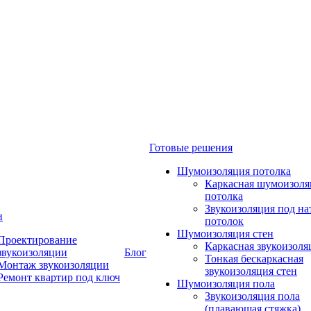
Готовые решения
Шумоизоляция потолка
Каркасная шумоизоля
потолка
Звукоизоляция под н
и
потолок
Шумоизоляция стен
Проектирование
Каркасная звукоизоля
звукоизоляции
Блог
Тонкая бескаркасная
Монтаж звукоизоляции
звукоизоляция стен
Ремонт квартир под ключ
Шумоизоляция пола
Звукоизоляция пола
(плавающая стяжка)