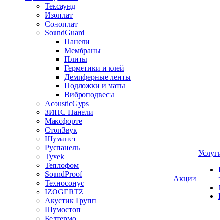
Тексаунд
Изоплат
Соноплат
SoundGuard
Панели
Мембраны
Плиты
Герметики и клей
Демпферные ленты
Подложки и маты
Виброподвесы
AcousticGyps
ЗИПС Панели
Максфорте
СтопЗвук
Шуманет
Руспанель
Услуг
Tyvek
Теплофом
SoundProof
Акции
Техносонус
IZOGERTZ
Акустик Групп
Шумостоп
Белтермо