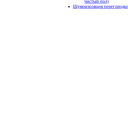
чистый пол)
Шумоизоляция перегородк