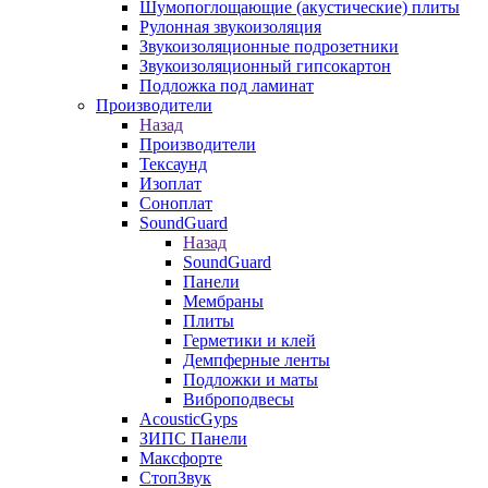
Шумопоглощающие (акустические) плиты
Рулонная звукоизоляция
Звукоизоляционные подрозетники
Звукоизоляционный гипсокартон
Подложка под ламинат
Производители
Назад
Производители
Тексаунд
Изоплат
Соноплат
SoundGuard
Назад
SoundGuard
Панели
Мембраны
Плиты
Герметики и клей
Демпферные ленты
Подложки и маты
Виброподвесы
AcousticGyps
ЗИПС Панели
Максфорте
СтопЗвук