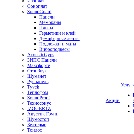
Изоплат
Соноплат
SoundGuard
Панели
Мембраны
Плиты
Герметики и клей
Демпферные ленты
Подложки и маты
Виброподвесы
AcousticGyps
ЗИПС Панели
Максфорте
СтопЗвук
Шуманет
Руспанель
Услуг
Tyvek
Теплофом
SoundProof
Акции
Техносонус
IZOGERTZ
Акустик Групп
Шумостоп
Белтермо
Тонлос