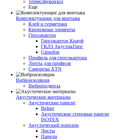
ТермоЗвукоизол
Ещё
Комплектующие для монтажа
Клей и герметики
Крепежные элементы
Гипсокартон
Гипсокартон Кнауф
ГКЛЗ АкустикГипс
Gipsofon
Профиль для гипсокартона
Ленты для профиля
Саморезы XTN
Виброизоляция
Виброподвесы
Акустические материалы
Акустические панели
Belner
Акустические стеновые панели
ISOTEX
Акустический поролон
Листы
Панели