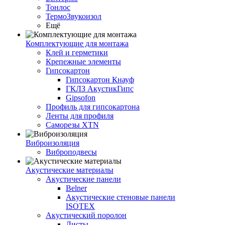
Тонлос
ТермоЗвукоизол
Ещё
Комплектующие для монтажа
Клей и герметики
Крепежные элементы
Гипсокартон
Гипсокартон Кнауф
ГКЛЗ АкустикГипс
Gipsofon
Профиль для гипсокартона
Ленты для профиля
Саморезы XTN
Виброизоляция
Виброподвесы
Акустические материалы
Акустические панели
Belner
Акустические стеновые панели
ISOTEX
Акустический поролон
Листы