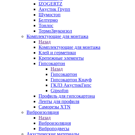
IZOGERTZ
Акустик Групп
Шумостоп
Белтермо
Тонлос
ТермоЗвукоизол
Комплектующие для монтажа
Назад
Комплектующие для монтажа
Клей и герметики
Крепежные элементы
Гипсокартон
Назад
Гипсокартон
Гипсокартон Кнауф
ГКЛЗ АкустикГипс
Gipsofon
Профиль для гипсокартона
Ленты для профиля
Саморезы XTN
Виброизоляция
Назад
Виброизоляция
Виброподвесы
Акустические материалы