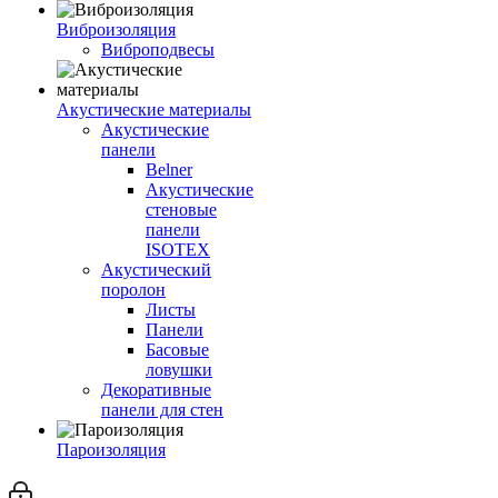
Виброизоляция
Виброподвесы
Акустические материалы
Акустические
панели
Belner
Акустические
стеновые
панели
ISOTEX
Акустический
поролон
Листы
Панели
Басовые
ловушки
Декоративные
панели для стен
Пароизоляция