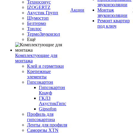
Техносонус
звукоизоляции
IZOGERTZ
Акции
Монтаж
Акустик Групп
звукоизоляции
Шумостоп
Ремонт квартир
Белтермо
под ключ
Тонлос
ТермоЗвукоизол
Ещё
Комплектующие для
монтажа
Клей и герметики
Крепежные
элементы
Гипсокартон
Гипсокартон
Кнауф
ГКЛЗ
АкустикГипс
Gipsofon
Профиль для
гипсокартона
Ленты для профиля
Саморезы XTN