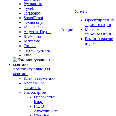
Руспанель
Tyvek
Услуги
Теплофом
SoundProof
Проектирование
Техносонус
звукоизоляции
IZOGERTZ
Акции
Монтаж
Акустик Групп
звукоизоляции
Шумостоп
Ремонт квартир
Белтермо
под ключ
Тонлос
ТермоЗвукоизол
Ещё
Комплектующие для
монтажа
Клей и герметики
Крепежные
элементы
Гипсокартон
Гипсокартон
Кнауф
ГКЛЗ
АкустикГипс
Gipsofon