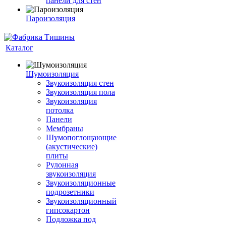
панели для стен
Пароизоляция
Каталог
Шумоизоляция
Звукоизоляция стен
Звукоизоляция пола
Звукоизоляция
потолка
Панели
Мембраны
Шумопоглощающие
(акустические)
плиты
Рулонная
звукоизоляция
Звукоизоляционные
подрозетники
Звукоизоляционный
гипсокартон
Подложка под