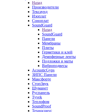
Назад
Производители
Тексаунд
Изоплат
Соноплат
SoundGuard
Назад
SoundGuard
Панели
Мембраны
Плиты
Герметики и клей
Демпферные ленты
Подложки и маты
Виброподвесы
AcousticGyps
ЗИПС Панели
Максфорте
СтопЗвук
Шуманет
Руспанель
Tyvek
Теплофом
SoundProof
Техносонус