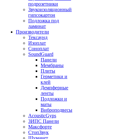
подрозетники
Звукоизоляционный
гипсокартон
Подложка под
ламинат
Производители
Тексаунд
Изоплат
Соноплат
SoundGuard
Панели
Мембраны
Плиты
Герметики и
клей
Демпферные
ленты
Подложки и
маты
Виброподвесы
AcousticGyps
ЗИПС Панели
Максфорте
СтопЗвук
Шуманет