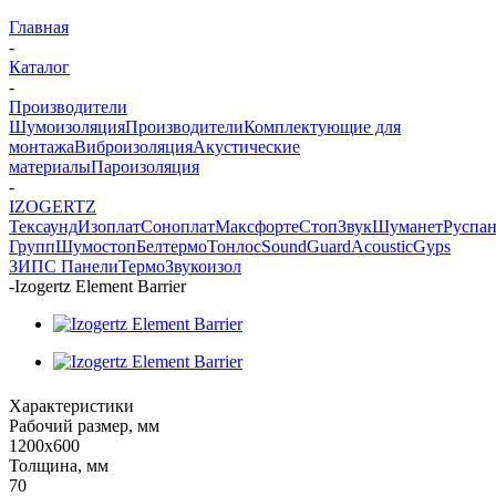
Главная
-
Каталог
-
Производители
Шумоизоляция
Производители
Комплектующие для
монтажа
Виброизоляция
Акустические
материалы
Пароизоляция
-
IZOGERTZ
Тексаунд
Изоплат
Соноплат
Максфорте
СтопЗвук
Шуманет
Руспан
Групп
Шумостоп
Белтермо
Тонлос
SoundGuard
AcousticGyps
ЗИПС Панели
ТермоЗвукоизол
-
Izogertz Element Barrier
Характеристики
Рабочий размер, мм
1200х600
Толщина, мм
70