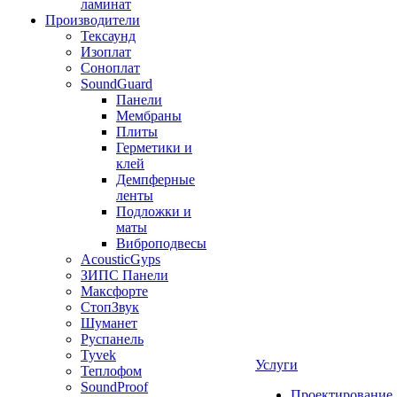
ламинат
Производители
Тексаунд
Изоплат
Соноплат
SoundGuard
Панели
Мембраны
Плиты
Герметики и
клей
Демпферные
ленты
Подложки и
маты
Виброподвесы
AcousticGyps
ЗИПС Панели
Максфорте
СтопЗвук
Шуманет
Руспанель
Tyvek
Услуги
Теплофом
SoundProof
Проектирование