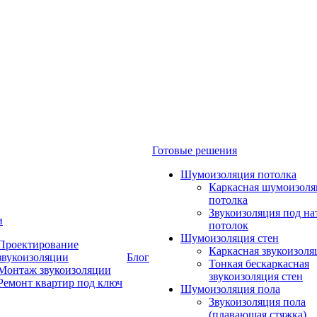
Готовые решения
Шумоизоляция потолка
Каркасная шумоизоля
потолка
Звукоизоляция под н
и
потолок
Шумоизоляция стен
Проектирование
Каркасная звукоизоля
звукоизоляции
Блог
Тонкая бескаркасная
Монтаж звукоизоляции
звукоизоляция стен
Ремонт квартир под ключ
Шумоизоляция пола
Звукоизоляция пола
(плавающая стяжка)