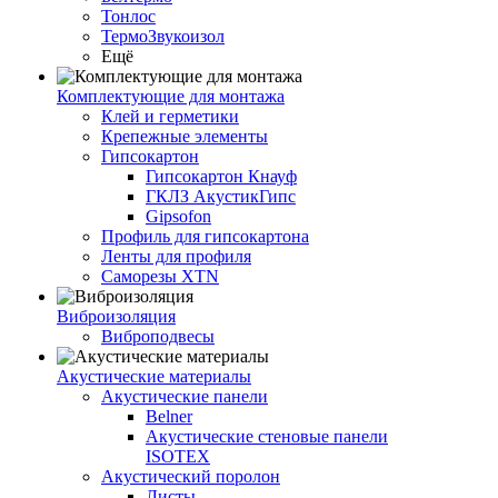
Тонлос
ТермоЗвукоизол
Ещё
Комплектующие для монтажа
Клей и герметики
Крепежные элементы
Гипсокартон
Гипсокартон Кнауф
ГКЛЗ АкустикГипс
Gipsofon
Профиль для гипсокартона
Ленты для профиля
Саморезы XTN
Виброизоляция
Виброподвесы
Акустические материалы
Акустические панели
Belner
Акустические стеновые панели
ISOTEX
Акустический поролон
Листы