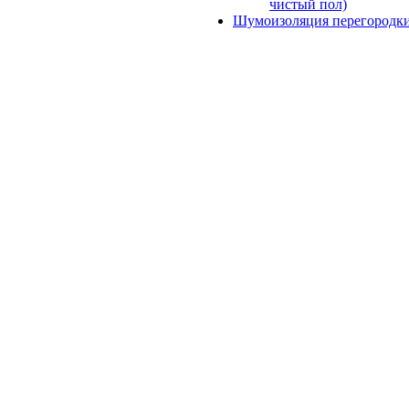
чистый пол)
Шумоизоляция перегородк