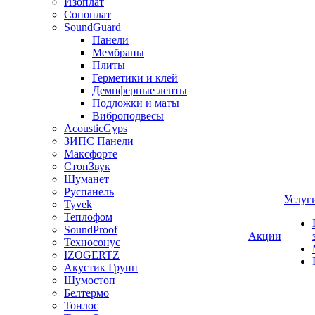
Изоплат
Соноплат
SoundGuard
Панели
Мембраны
Плиты
Герметики и клей
Демпферные ленты
Подложки и маты
Виброподвесы
AcousticGyps
ЗИПС Панели
Максфорте
СтопЗвук
Шуманет
Руспанель
Услуг
Tyvek
Теплофом
SoundProof
Акции
Техносонус
IZOGERTZ
Акустик Групп
Шумостоп
Белтермо
Тонлос