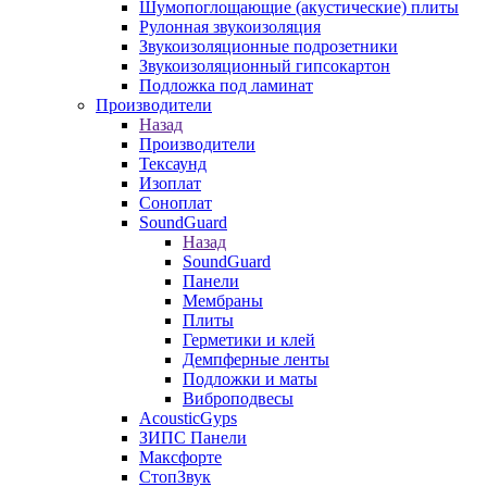
Шумопоглощающие (акустические) плиты
Рулонная звукоизоляция
Звукоизоляционные подрозетники
Звукоизоляционный гипсокартон
Подложка под ламинат
Производители
Назад
Производители
Тексаунд
Изоплат
Соноплат
SoundGuard
Назад
SoundGuard
Панели
Мембраны
Плиты
Герметики и клей
Демпферные ленты
Подложки и маты
Виброподвесы
AcousticGyps
ЗИПС Панели
Максфорте
СтопЗвук