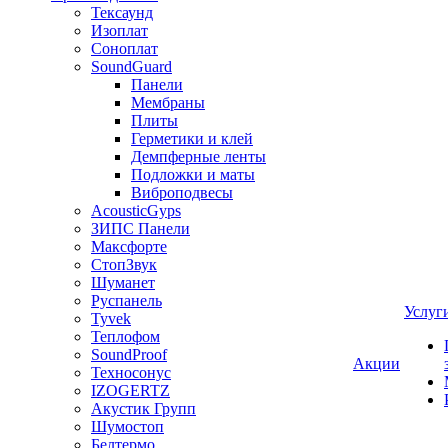
Тексаунд
Изоплат
Соноплат
SoundGuard
Панели
Мембраны
Плиты
Герметики и клей
Демпферные ленты
Подложки и маты
Виброподвесы
AcousticGyps
ЗИПС Панели
Максфорте
СтопЗвук
Шуманет
Руспанель
Услуг
Tyvek
Теплофом
SoundProof
Акции
Техносонус
IZOGERTZ
Акустик Групп
Шумостоп
Белтермо