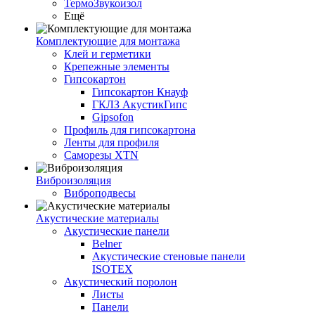
ТермоЗвукоизол
Ещё
Комплектующие для монтажа
Клей и герметики
Крепежные элементы
Гипсокартон
Гипсокартон Кнауф
ГКЛЗ АкустикГипс
Gipsofon
Профиль для гипсокартона
Ленты для профиля
Саморезы XTN
Виброизоляция
Виброподвесы
Акустические материалы
Акустические панели
Belner
Акустические стеновые панели
ISOTEX
Акустический поролон
Листы
Панели